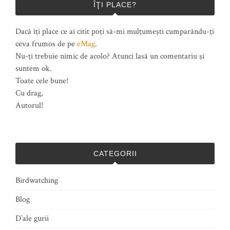
ÎŢI PLACE?
Dacă îţi place ce ai citit poţi să-mi mulţumeşti cumparându-ţi
ceva frumos de pe
eMag
.
Nu-ți trebuie nimic de acolo? Atunci lasă un comentariu şi
suntem ok.
Toate cele bune!
Cu drag,
Autorul!
CATEGORII
Birdwatching
Blog
D`ale gurii