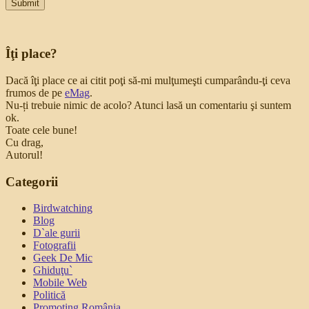
Îţi place?
Dacă îţi place ce ai citit poţi să-mi mulţumeşti cumparându-ţi ceva
frumos de pe
eMag
.
Nu-ți trebuie nimic de acolo? Atunci lasă un comentariu şi suntem
ok.
Toate cele bune!
Cu drag,
Autorul!
Categorii
Birdwatching
Blog
D`ale gurii
Fotografii
Geek De Mic
Ghiduţu`
Mobile Web
Politică
Promoting România