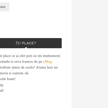
ÎŢI PLACE?
ţi place ce ai citit poţi să-mi mulţumeşti
rându-ţi ceva frumos de pe
eMag
.
trebuie nimic de acolo? Atunci lasă un
tariu şi suntem ok.
cele bune!
ag,
ul!