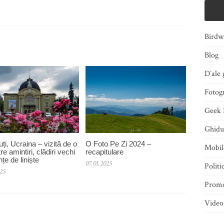
Birdw
Blog
D`ale 
Fotogr
Geek 
Ghidu
ți, Ucraina – vizită de o
O Foto Pe Zi 2024 –
Mobi
tre amintiri, clădiri vechi
recapitulare
nțe de liniște
07.01.2025
Politi
025
Promo
Video