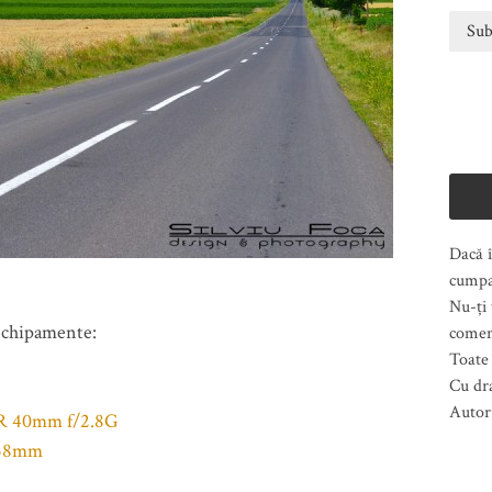
Dacă î
cumpa
Nu-ți 
 echipamente:
comen
Toate 
Cu dr
Autor
R 40mm f/2.8G
a 58mm