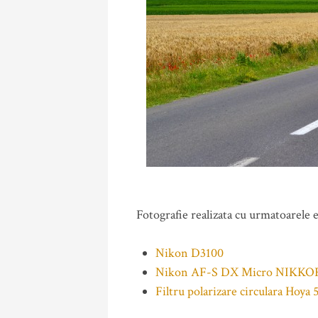
Fotografie realizata cu urmatoarele
Nikon D3100
Nikon AF-S DX Micro NIKKO
Filtru polarizare circulara Hoy