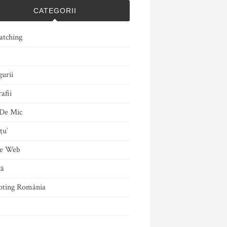
CATEGORII
atching
gurii
afii
De Mic
ţu`
le Web
că
ting România