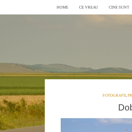
HOME
CE VREAU
CINE SUNT
FOTOGRAFII
,
P
Do