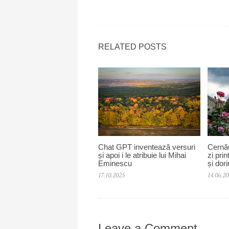
RELATED POSTS
Chat GPT inventează versuri
Cernău
și apoi i le atribuie lui Mihai
zi prin
Eminescu
și dori
17.10.2025
14.06.2
Leave a Comment