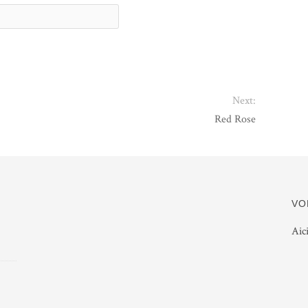
Next:
Red Rose
VO
Aic