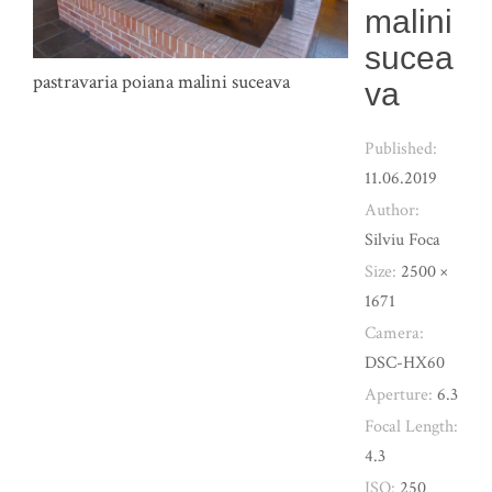
malini
sucea
pastravaria poiana malini suceava
va
Published:
11.06.2019
Author:
Silviu Foca
Size:
2500 ×
1671
Camera:
DSC-HX60
Aperture:
6.3
Focal Length:
4.3
ISO:
250