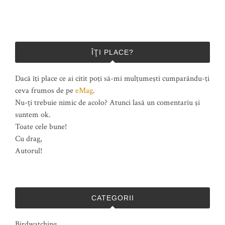
ÎŢI PLACE?
Dacă îţi place ce ai citit poţi să-mi mulţumeşti cumparându-ţi
ceva frumos de pe
eMag
.
Nu-ți trebuie nimic de acolo? Atunci lasă un comentariu şi
suntem ok.
Toate cele bune!
Cu drag,
Autorul!
CATEGORII
Birdwatching