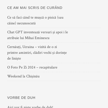
CE AM MAI SCRIS DE CURÂND
Ce să faci când te mușcă o pisică (sau
câine) necunoscută
Chat GPT inventează versuri și apoi i le
atribuie lui Mihai Eminescu
Cernăuți, Ucraina – vizită de o zi
printre amintiri, clădiri vechi și dorințe
de liniște
O Foto Pe Zi 2024 – recapitulare
Weekend la Chișinău
VORBE DE DUH
Aici vor fi niste vorbe de duh!