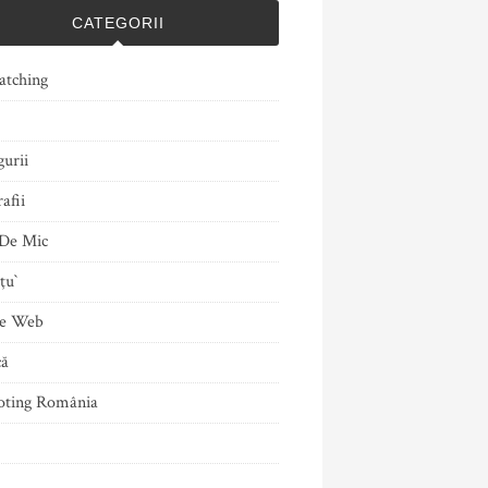
CATEGORII
atching
gurii
afii
De Mic
ţu`
le Web
că
ting România