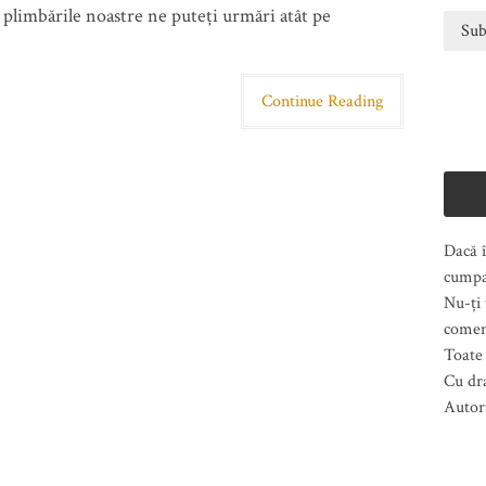
n plimbările noastre ne puteți urmări atât pe
Continue Reading
Dacă î
cumpa
Nu-ți 
comen
Toate 
Cu dr
Autor