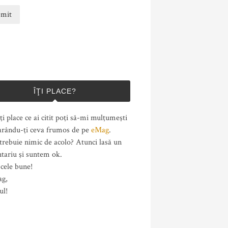
ÎŢI PLACE?
ţi place ce ai citit poţi să-mi mulţumeşti
rându-ţi ceva frumos de pe
eMag
.
trebuie nimic de acolo? Atunci lasă un
tariu şi suntem ok.
cele bune!
ag,
ul!