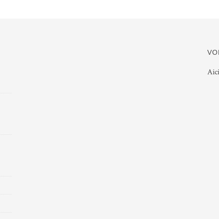
VO
Aic