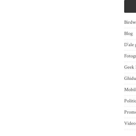
Birdw
Blog
D`ale 
Fotogr
Geek 
Ghidu
Mobi
Politi
Promo
Video