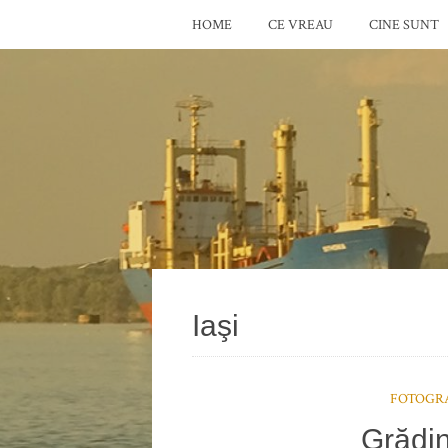
HOME
CE VREAU
CINE SUNT
Iaşi
FOTOGRA
Grădin