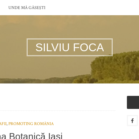
UNDE MĂ GĂSEŞTI
SILVIU FOCA
FII
,
PROMOTING ROMÂNIA
a Botanică Iaşi