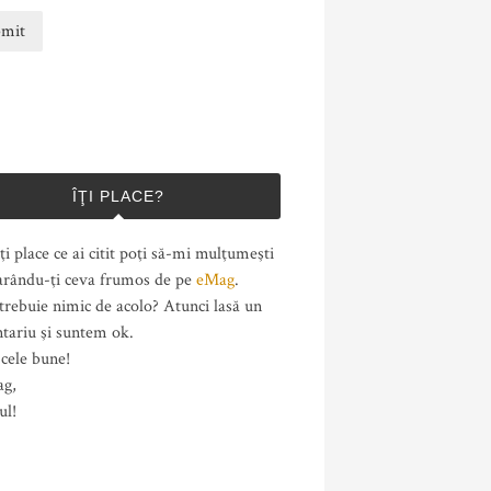
ÎŢI PLACE?
ţi place ce ai citit poţi să-mi mulţumeşti
rându-ţi ceva frumos de pe
eMag
.
trebuie nimic de acolo? Atunci lasă un
tariu şi suntem ok.
cele bune!
ag,
ul!