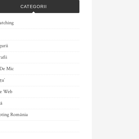
CATEGORII
atching
gurii
afii
De Mic
ţu`
le Web
că
ting România