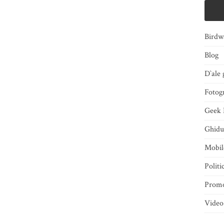
Birdw
Blog
D`ale 
Fotogr
Geek 
Ghidu
Mobi
Politi
Promo
Video