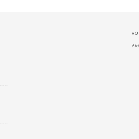
VO
Aic