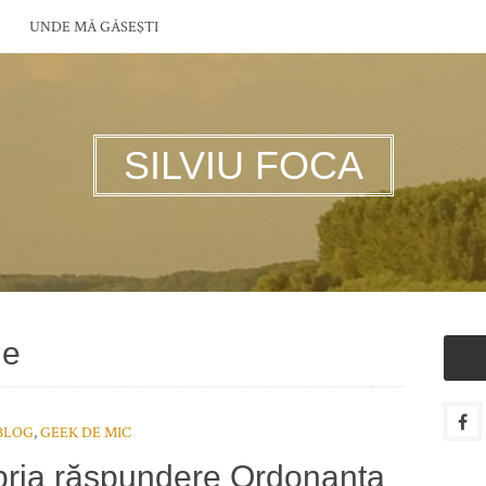
UNDE MĂ GĂSEŞTI
SILVIU FOCA
ie
BLOG
,
GEEK DE MIC
opria răspundere Ordonanţa