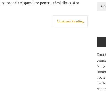
 pe propria răspundere pentru a ieşi din casă pe
Continue Reading
Dacă î
cumpa
Nu-ți 
comen
Toate 
Cu dr
Autor