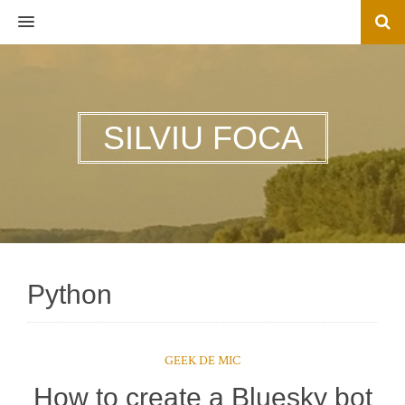
MENU
SILVIU FOCA
Python
GEEK DE MIC
How to create a Bluesky bot