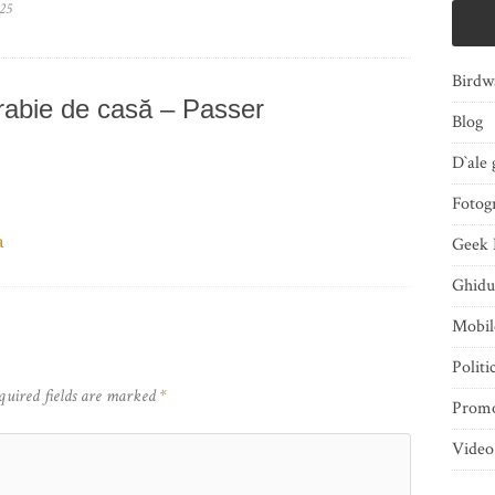
025
Birdw
abie de casă – Passer
Blog
D`ale 
Fotogr
a
Geek 
Ghidu
Mobi
Politi
quired fields are marked
*
Promo
Video