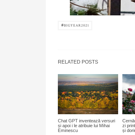
#
BIGYEAR2021
RELATED POSTS
Chat GPT inventează versuri
Cernău
și apoi i le atribuie lui Mihai
zi prin
Eminescu
și dori