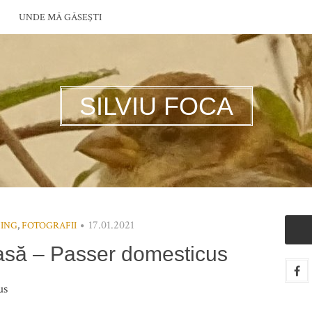
UNDE MĂ GĂSEŞTI
SILVIU FOCA
17.01.2021
ING
,
FOTOGRAFII
casă – Passer domesticus
us