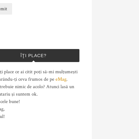
ÎŢI PLACE?
ţi place ce ai citit poţi să-mi mulţumeşti
rându-ţi ceva frumos de pe
eMag
.
trebuie nimic de acolo? Atunci lasă un
tariu şi suntem ok.
cele bune!
ag,
ul!