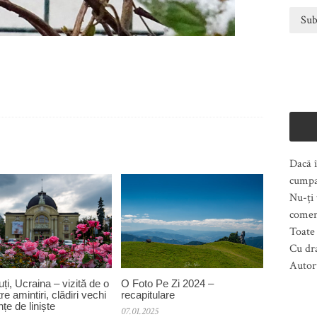
Dacă î
cumpa
Nu-ți 
comen
Toate 
Cu dr
Autor
ți, Ucraina – vizită de o
O Foto Pe Zi 2024 –
tre amintiri, clădiri vechi
recapitulare
nțe de liniște
07.01.2025