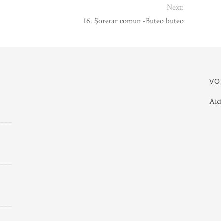
Next:
16. Şorecar comun -Buteo buteo
VO
Aic