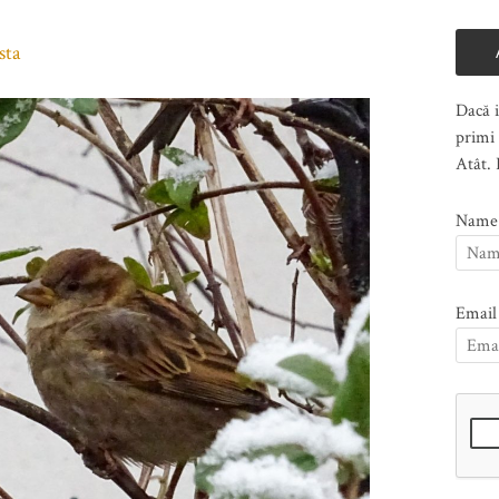
sta
Dacă i
primi 
Atât. 
Name
Email