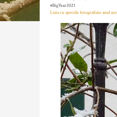
#BigYear2021
Lista cu speciile fotografiate anul ace