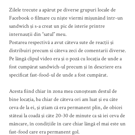
Zilele trecute a apărut pe diverse grupuri locale de
Facebook o filmare cu nişte viermi mişunând într-un
sandwich şi s-a creat un pic de isterie printre
internauţii din “satul” meu.
Postarea respectivă a avut câteva sute de reacţii şi
distribuiri precum si câteva zeci de comentarii diverse.
Pe lângă clipul video era şi o poză cu locaţia de unde a
fost cumpărat sandwich-ul precum şi în descriere era
specificat fast-food-ul de unde a fost cumpărat.
Acesta fiind chiar în zona mea cunoşteam destul de
bine locaţia, ba chiar de câteva ori am luat şi eu câte
ceva de la ei, şi ştiam că era permanent plin, de obicei
stăteai la coadă şi câte 20-30 de minute ca să iei ceva de
mâncare, în condiţiile în care chiar lângă el mai este un
fast-food care era permanent gol.