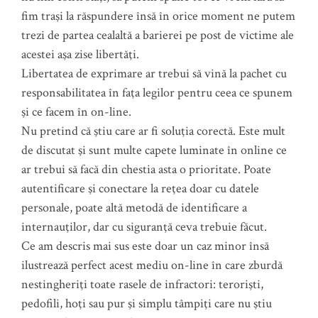
fim traşi la răspundere însă în orice moment ne putem
trezi de partea cealaltă a barierei pe post de victime ale
acestei aşa zise libertăţi.
Libertatea de exprimare ar trebui să vină la pachet cu
responsabilitatea în faţa legilor pentru ceea ce spunem
şi ce facem în on-line.
Nu pretind că ştiu care ar fi soluţia corectă. Este mult
de discutat şi sunt multe capete luminate în online ce
ar trebui să facă din chestia asta o prioritate. Poate
autentificare şi conectare la reţea doar cu datele
personale, poate altă metodă de identificare a
internauţilor, dar cu siguranţă ceva trebuie făcut.
Ce am descris mai sus este doar un caz minor însă
ilustrează perfect acest mediu on-line în care zburdă
nestingheriţi toate rasele de infractori: terorişti,
pedofili, hoţi sau pur şi simplu tâmpiţi care nu ştiu