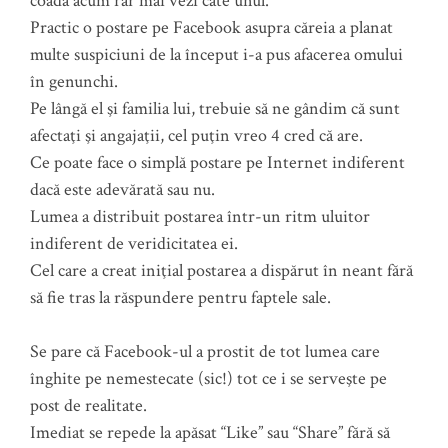
coadă acum rar mai vezi câte unul.
Practic o postare pe Facebook asupra căreia a planat
multe suspiciuni de la început i-a pus afacerea omului
în genunchi.
Pe lângă el şi familia lui, trebuie să ne gândim că sunt
afectaţi şi angajaţii, cel puţin vreo 4 cred că are.
Ce poate face o simplă postare pe Internet indiferent
dacă este adevărată sau nu.
Lumea a distribuit postarea într-un ritm uluitor
indiferent de veridicitatea ei.
Cel care a creat iniţial postarea a dispărut în neant fără
să fie tras la răspundere pentru faptele sale.
Se pare că Facebook-ul a prostit de tot lumea care
înghite pe nemestecate (sic!) tot ce i se serveşte pe
post de realitate.
Imediat se repede la apăsat “Like” sau “Share” fără să