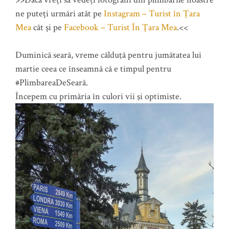
ne puteți urmări atât pe
Instagram – Turist în Țara
Mea
cât și pe
Facebook – Turist În Țara Mea
.<<
Duminică seară, vreme călduţă pentru jumătatea lui
martie ceea ce înseamnă că e timpul pentru
#PlimbareaDeSeară.
Începem cu primăria în culori vii şi optimiste.