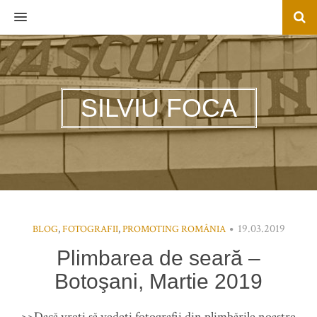
MENU
SILVIU FOCA
19.03.2019
BLOG
,
FOTOGRAFII
,
PROMOTING ROMÂNIA
Plimbarea de seară –
Botoşani, Martie 2019
>>Dacă vreți să vedeți fotografii din plimbările noastre