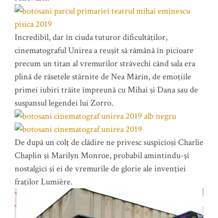
Incredibil, dar în ciuda tuturor dificultăţilor,
cinematograful Unirea a reuşit să rămână în picioare
precum un titan al vremurilor străvechi când sala era
plină de râsetele stârnite de Nea Mărin, de emoţiile
primei iubiri trăite împreună cu Mihai şi Dana sau de
suspansul legendei lui Zorro.
De după un colţ de clădire ne privesc suspicioşi Charlie
Chaplin şi Marilyn Monroe, probabil amintindu-şi
nostalgici şi ei de vremurile de glorie ale invenţiei
fraţilor Lumière.