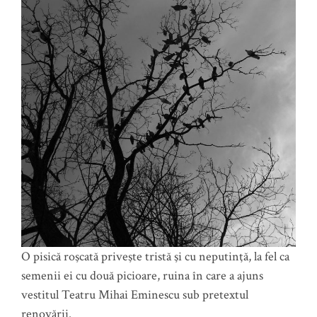
O pisică roşcată priveşte tristă şi cu neputinţă, la fel ca
semenii ei cu două picioare, ruina în care a ajuns
vestitul Teatru Mihai Eminescu sub pretextul
renovării.