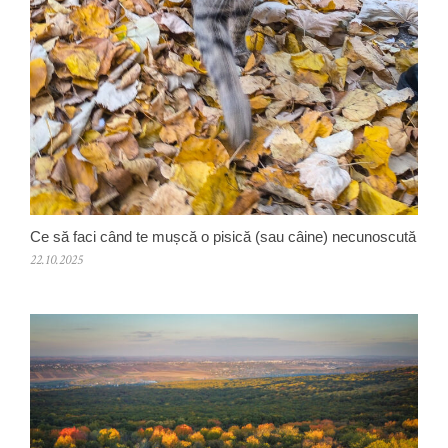
Ce să faci când te mușcă o pisică (sau câine) necunoscută
22.10.2025