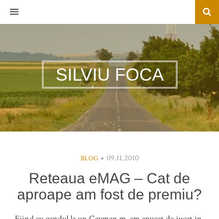
MENU
SILVIU FOCA
09.11.2010
BLOG
Reteaua eMAG – Cat de
aproape am fost de premiu?
Fiind cu gandul la un Cayman m-am apucat de jucat in