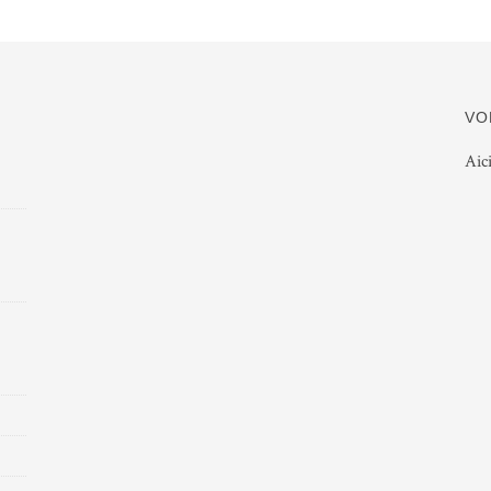
VO
Aic