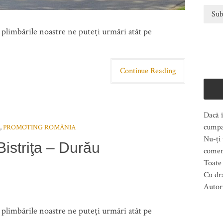
n plimbările noastre ne puteți urmări atât pe
Continue Reading
Dacă î
cumpa
,
PROMOTING ROMÂNIA
Nu-ți 
Bistriţa – Durău
comen
Toate 
Cu dr
Autor
n plimbările noastre ne puteți urmări atât pe