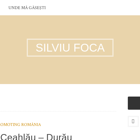
UNDE MĂ GĂSEŞTI
SILVIU FOCA
ROMOTING ROMÂNIA
 Ceahlău – Durău