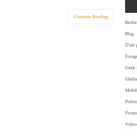
Continue Reading
Birdw
Blog
D`ale 
Fotogr
Geek 
Ghidu
Mobi
Politi
Promo
Video