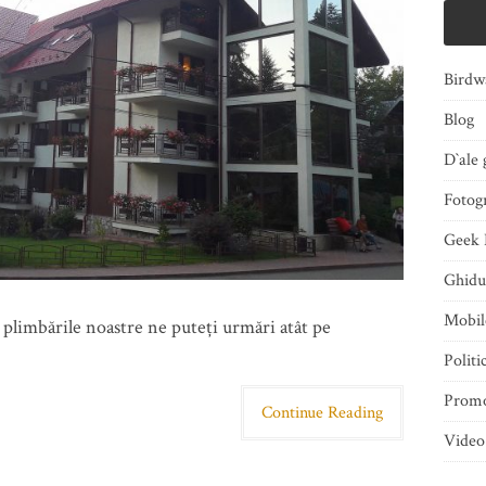
Birdw
Blog
D`ale 
Fotogr
Geek 
Ghidu
Mobi
n plimbările noastre ne puteți urmări atât pe
Politi
Promo
Continue Reading
Video