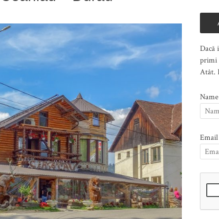
Dacă i
primi 
Atât. 
Name
Email