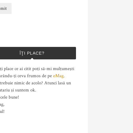
ÎŢI PLACE?
ţi place ce ai citit poţi să-mi mulţumeşti
rându-ţi ceva frumos de pe
eMag
.
trebuie nimic de acolo? Atunci lasă un
tariu şi suntem ok.
cele bune!
ag,
ul!