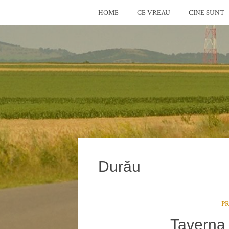
HOME
CE VREAU
CINE SUNT
Durău
P
Taverna