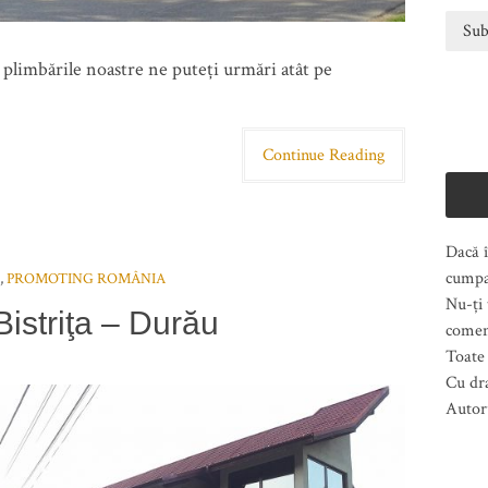
n plimbările noastre ne puteți urmări atât pe
Continue Reading
Dacă î
cumpa
,
PROMOTING ROMÂNIA
Nu-ți 
Bistriţa – Durău
comen
Toate 
Cu dr
Autor