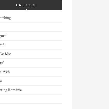
CATEGORII
atching
gurii
afii
De Mic
ţu`
le Web
că
ting România