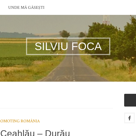
UNDE MĂ GĂSEŞTI
SILVIU FOCA
ROMOTING ROMÂNIA
 Ceahlău – Durău