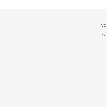
VO
Aic