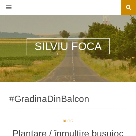
MENU
SILVIU FOCA
#GradinaDinBalcon
BLOG
Plantare / înmulţire busuioc