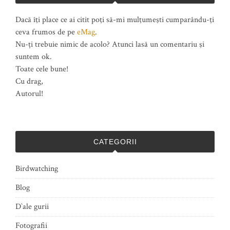
Dacă îţi place ce ai citit poţi să-mi mulţumeşti cumparându-ţi
ceva frumos de pe
eMag
.
Nu-ți trebuie nimic de acolo? Atunci lasă un comentariu şi
suntem ok.
Toate cele bune!
Cu drag,
Autorul!
CATEGORII
Birdwatching
Blog
D`ale gurii
Fotografii