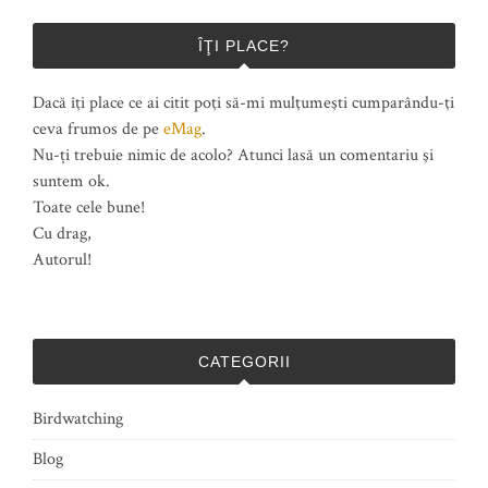
ÎŢI PLACE?
Dacă îţi place ce ai citit poţi să-mi mulţumeşti cumparându-ţi
ceva frumos de pe
eMag
.
Nu-ți trebuie nimic de acolo? Atunci lasă un comentariu şi
suntem ok.
Toate cele bune!
Cu drag,
Autorul!
CATEGORII
Birdwatching
Blog