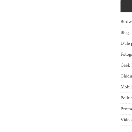
Birdw
Blog
D`ale 
Fotogr
Geek 
Ghidu
Mobi
Politi
Promo
Video