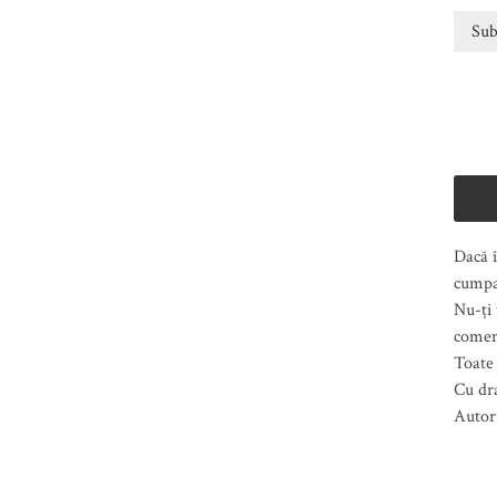
Dacă î
cumpa
Nu-ți 
comen
Toate 
Cu dr
Autor