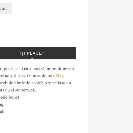
ÎŢI PLACE?
ţi place ce ai citit poţi să-mi mulţumeşti
rându-ţi ceva frumos de pe
eMag
.
trebuie nimic de acolo? Atunci lasă un
tariu şi suntem ok.
cele bune!
ag,
ul!