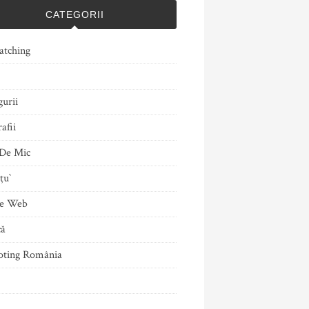
CATEGORII
atching
gurii
afii
De Mic
ţu`
le Web
că
ting România