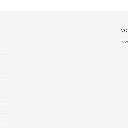
VO
Aic