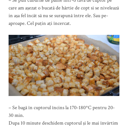
– Se pun cuburile de pâine într-o tava de cuptor pe
care am aşezat o bucată de hârtie de copt si se nivelează
in aşa fel încât să nu se surapună între ele. Sau pe-
aproape. Cel puţin aţi încercat.
– Se bagă în cuptorul încins la 170-180*C pentru 20-
30 min.
Dupa 10 minute deschidem cuptorul şi le mai învârtim