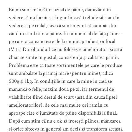
Eu nu sunt mâncător uzual de pâine, dar având în
vedere că nu locuiesc singur în casă trebuie să-i am în
vedere si pe ceilalţi aşa că sunt nevoit să cumpăr din
când în când câte o pâine. În momentul de faţă pâinea
pe care o consum este de la un mic producător local
(Vatra Dorohoiului) ce nu foloseşte amelioratori şi asta
chiar se simte în gustul, consistenţa şi calitatea pâinii.
Problema este că toate sortimentele pe care le produce
sunt ambalate la gramaj mare (pentru mine), adică
500g şi 1kg. În condiţiile în care la mine în casă se
mânâncă o felie, maxim două pe zi, iar termenul de
valabilitate fiind destul de scurt (asta din cauza lipsei
amelioratorilor), de cele mai multe ori rămân cu
aproape câte o jumătate de pâine disponibilă la final.
După cum ştim că nu e ok să iroseşti pâinea, mâncarea
si orice altceva în general am decis să transform această