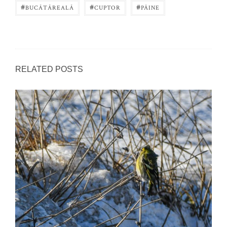
#
#
#
BUCĂTĂREALĂ
CUPTOR
PÂINE
RELATED POSTS